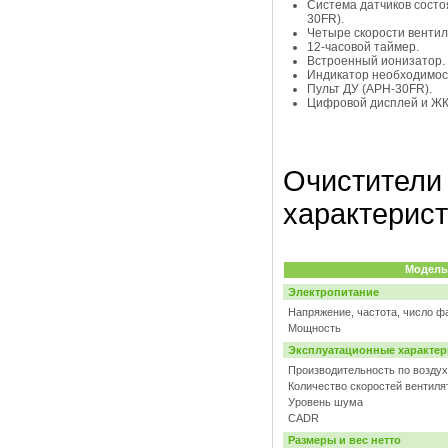
Система датчиков состо
30FR).
Четыре скорости вентил
12-часовой таймер.
Встроенный ионизатор.
Индикатор необходимос
Пульт ДУ (APH-30FR).
Цифровой дисплей и ЖК
Очистители 
характерис
Модель
Электропитание
Напряжение, частота, число ф
Мощность
Эксплуатационные характер
Производительность по возду
Количество скоростей вентиля
Уровень шума
CADR
Размеры и вес нетто